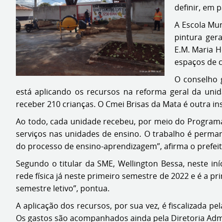
definir, em 
A Escola Mun
pintura ger
E.M. Maria H
espaços de 
O conselho g
está aplicando os recursos na reforma geral da unid
receber 210 crianças. O Cmei Brisas da Mata é outra in
Ao todo, cada unidade recebeu, por meio do Programa 
serviços nas unidades de ensino. O trabalho é perma
do processo de ensino-aprendizagem”, afirma o prefei
Segundo o titular da SME, Wellington Bessa, neste in
rede física já neste primeiro semestre de 2022 e é a p
semestre letivo”, pontua.
A aplicação dos recursos, por sua vez, é fiscalizada
Os gastos são acompanhados ainda pela Diretoria Admi