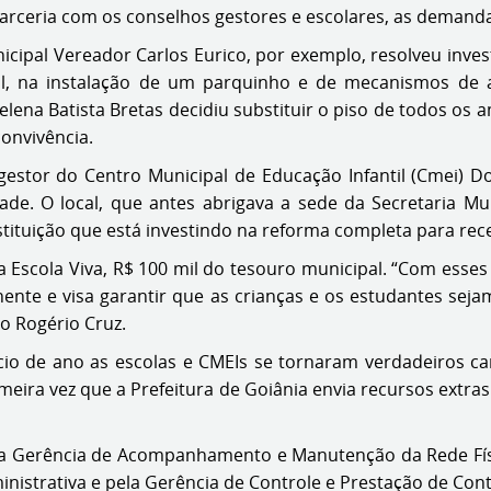
parceria com os conselhos gestores e escolares, as demand
icipal Vereador Carlos Eurico, por exemplo, resolveu inv
al, na instalação de um parquinho e de mecanismos de ace
elena Batista Bretas decidiu substituir o piso de todos os
convivência.
estor do Centro Municipal de Educação Infantil (Cmei) Dom
ade. O local, que antes abrigava a sede da Secretaria M
stituição que está investindo na reforma completa para rec
Escola Viva, R$ 100 mil do tesouro municipal. “Com esses
nente e visa garantir que as crianças e os estudantes se
to Rogério Cruz.
ício de ano as escolas e CMEIs se tornaram verdadeiros c
rimeira vez que a Prefeitura de Goiânia envia recursos extr
 pela Gerência de Acompanhamento e Manutenção da Rede Fís
nistrativa e pela Gerência de Controle e Prestação de Con