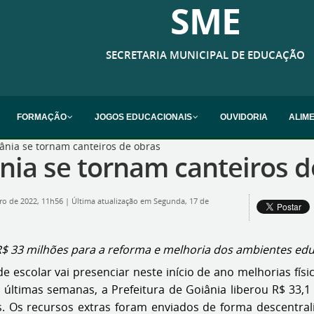
SME
SECRETARIA MUNICIPAL DE EDUCAÇÃO
FORMAÇÃO
JOGOS EDUCACIONAIS
OUVIDORIA
ALIM
ânia se tornam canteiros de obras
nia se tornam canteiros d
iro de 2022, 11h56
|
Última atualização em Segunda, 17 de
$ 33 milhões para a reforma e melhoria dos ambientes edu
 escolar vai presenciar neste início de ano melhorias físic
 últimas semanas, a Prefeitura de Goiânia liberou R$ 33,1
s. Os recursos extras foram enviados de forma descentral