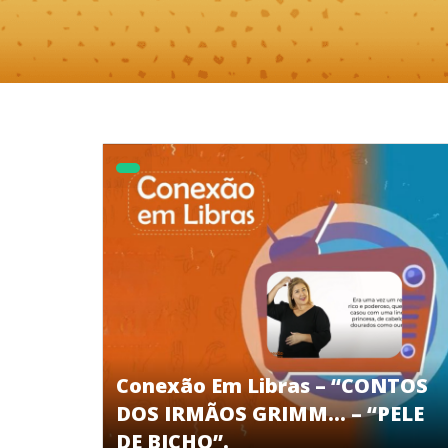
Conexão Em Libras – “CONTOS
DOS IRMÃOS GRIMM… – “PELE
DE BICHO”.