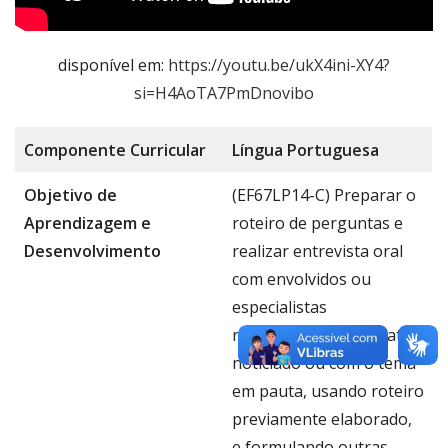
disponível em:
https://youtu.be/ukX4ini-XY4?
si=H4AoTA7PmDnovibo
Componente
Curricular
Língua Portug
uesa
Objetivo de
(EF67LP14-C) Preparar o
Aprendizagem e
roteiro de perguntas e
Desenvolvimento
realizar entrevista oral
com envolvidos ou
especialistas
relacionados com o fato
noticiado ou com o tema
em pauta, usando roteiro
previamente elaborado,
e formulando outras