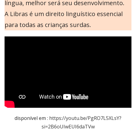
língua, melhor será seu desenvolvimento.
A Libras é um direito linguístico essencial
para todas as crianças surdas.
disponível em :
https://youtu.be/PgRO7L5XLsY?
si=2B6oUIwEUI6daTVw