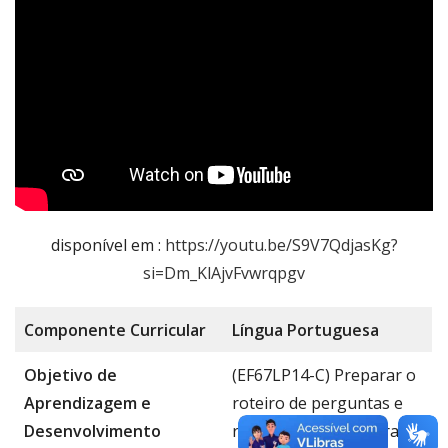
disponível em :
https://youtu.be/S9V7QdjasKg?
si=Dm_KlAjvFvwrqpgv
Componente
Curricular
Língua Portug
uesa
Objetivo de
(EF67LP14-C) Preparar o
Aprendizagem e
roteiro de perguntas e
Desenvolvimento
realizar entrevista oral