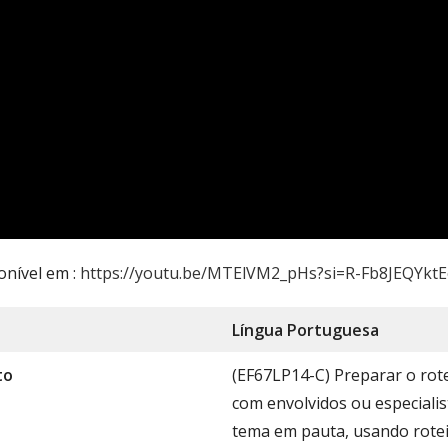
onível em :
https://youtu.be/MTElVM2_pHs?si=R-Fb8JEQYkt
Língua Portug
uesa
to
(EF67LP14-C) Preparar o rote
com envolvidos ou especialis
tema em pauta, usando rote