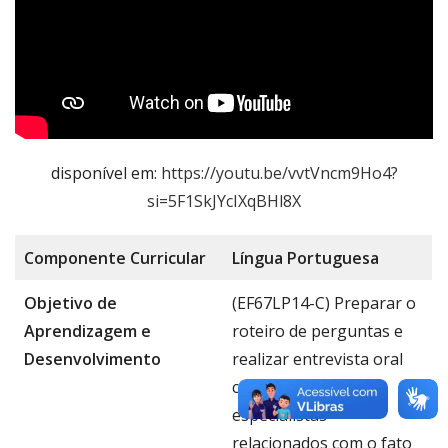
disponível em:
https://youtu.be/vvtVncm9Ho4?
si=5F1SkJYcIXqBHl8X
Componente
Curricular
Língua Portug
uesa
Objetivo de
(EF67LP14-C) Preparar o
Aprendizagem e
roteiro de perguntas e
Desenvolvimento
realizar entrevista oral
com envolvidos ou
especialistas
relacionados com o fato