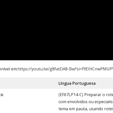
onível em:
https://youtu.be/g8fatDA8-Bw?si=f9EIHCnwPMU
Língua Portug
uesa
to
(EF67LP14-C) Preparar o rote
com envolvidos ou especialis
tema em pauta, usando rote