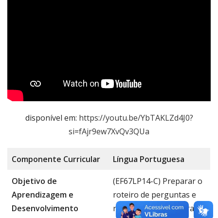
disponível em:
https://youtu.be/YbTAKLZd4J0?
si=fAjr9ew7XvQv3QUa
Componente
Curricular
Língua Portug
uesa
Objetivo de
(EF67LP14-C) Preparar o
Aprendizagem e
roteiro de perguntas e
Desenvolvimento
realizar entrevista oral