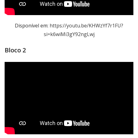
Disponível em:
https://youtu.be/KHWzYf7r1FU?
si=k6wiMi3gY92ngLwj
Bloco 2