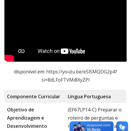
disponível em:
https://youtu.be/eSlSMQDG2p4?
si=8dLFoFTVMi8XyZPI
Componente
Curricular
Língua Portug
uesa
Objetivo de
(EF67LP14-C) Preparar o
Aprendizagem e
roteiro de perguntas e
Desenvolvimento
realizar entrevista oral