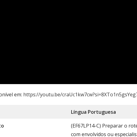
onível em:
https://youtu.be/craUc1kw7cw?si=8XTo1n5gsYe
Língua Portug
uesa
to
(EF67LP14-C) Preparar o rote
com envolvidos ou especialis