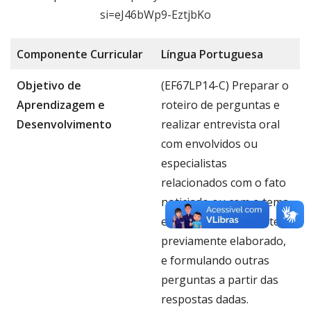
si=eJ46bWp9-EztjbKo
Componente
Curricular
Língua Portug
uesa
Objetivo de
(EF67LP14-C) Preparar o
Aprendizagem e
roteiro de perguntas e
Desenvolvimento
realizar entrevista oral
com envolvidos ou
especialistas
relacionados com o fato
noticiado ou com o tema
em pauta, usando roteiro
previamente elaborado,
e formulando outras
perguntas a partir das
respostas dadas.