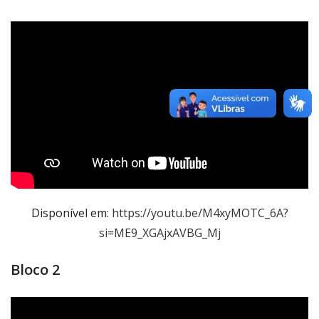
Disponível em:
https://youtu.be/M4xyMOTC_6A?
si=ME9_XGAjxAVBG_Mj
Bloco 2