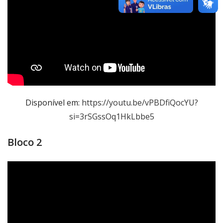
Disponível em:
https://youtu.be/vPBDfiQocYU?
si=3rSGssOq1HkLbbe5
Bloco 2