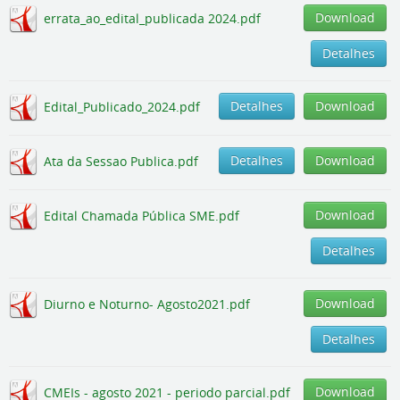
Download
errata_ao_edital_publicada 2024.pdf
Detalhes
Detalhes
Download
Edital_Publicado_2024.pdf
Detalhes
Download
Ata da Sessao Publica.pdf
Download
Edital Chamada Pública SME.pdf
Detalhes
Download
Diurno e Noturno- Agosto2021.pdf
Detalhes
Download
CMEIs - agosto 2021 - periodo parcial.pdf