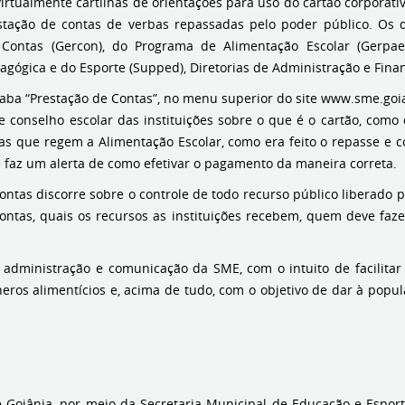
virtualmente cartilhas de orientações para uso do cartão corporat
stação de contas de verbas repassadas pelo poder público. Os 
 Contas (Gercon), do Programa de Alimentação Escolar (Gerpae)
agógica e do Esporte (Supped), Diretorias de Administração e Fina
aba “Prestação de Contas”, no menu superior do site www.sme.goian
e conselho escolar das instituições sobre o que é o cartão, como 
mas que regem a Alimentação Escolar, como era feito o repasse e c
 e faz um alerta de como efetivar o pagamento da maneira correta.
ntas discorre sobre o controle de todo recurso público liberado 
contas, quais os recursos as instituições recebem, quem deve faz
 administração e comunicação da SME, com o intuito de facilitar
ros alimentícios e, acima de tudo, com o objetivo de dar à popul
e Goiânia, por meio da Secretaria Municipal de Educação e Esporte