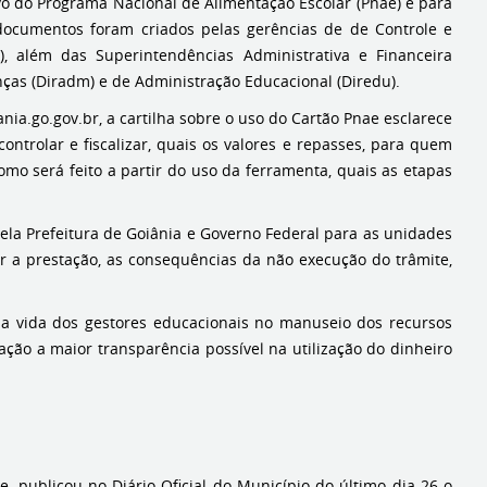
ivo do Programa Nacional de Alimentação Escolar (Pnae) e para
documentos foram criados pelas gerências de de Controle e
, além das Superintendências Administrativa e Financeira
nças (Diradm) e de Administração Educacional (Diredu).
ia.go.gov.br, a cartilha sobre o uso do Cartão Pnae esclarece
controlar e fiscalizar, quais os valores e repasses, para quem
omo será feito a partir do uso da ferramenta, quais as etapas
pela Prefeitura de Goiânia e Governo Federal para as unidades
er a prestação, as consequências da não execução do trâmite,
 a vida dos gestores educacionais no manuseio dos recursos
ação a maior transparência possível na utilização do dinheiro
, publicou no Diário Oficial do Município do último dia 26 o