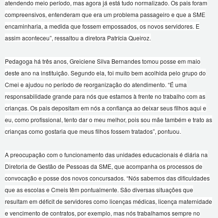
atendendo meio período, mas agora já está tudo normalizado. Os pais foram
compreensivos, entenderam que era um problema passageiro e que a SME
encaminharia, a medida que fossem empossados, os novos servidores. E
assim aconteceu”, ressaltou a diretora Patrícia Queiroz.
Pedagoga há três anos, Greiciene Silva Bernandes tomou posse em maio
deste ano na instituição. Segundo ela, foi muito bem acolhida pelo grupo do
Cmei e ajudou no período de reorganização do atendimento. “É uma
responsabilidade grande para nós que estamos à frente no trabalho com as
crianças. Os pais depositam em nós a confiança ao deixar seus filhos aqui e
eu, como profissional, tento dar o meu melhor, pois sou mãe também e trato as
crianças como gostaria que meus filhos fossem tratados”, pontuou.
A preocupação com o funcionamento das unidades educacionais é diária na
Diretoria de Gestão de Pessoas da SME, que acompanha os processos de
convocação e posse dos novos concursados. “Nós sabemos das dificuldades
que as escolas e Cmeis têm pontualmente. São diversas situações que
resultam em déficit de servidores como licenças médicas, licença maternidade
e vencimento de contratos, por exemplo, mas nós trabalhamos sempre no