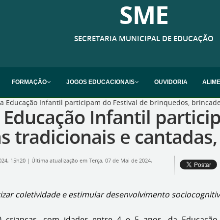
SME
SECRETARIA MUNICIPAL DE EDUCAÇÃO
FORMAÇÃO
JOGOS EDUCACIONAIS
OUVIDORIA
ALIM
 Educação Infantil participam do Festival de brinquedos, brincadeir
 Educação Infantil partici
 tradicionais e cantadas, 
2024, 15h20
|
Última atualização em Terça, 07 de Mai de 2024,
rizar coletividade e estimular desenvolvimento sociocogniti
 crianças, com idades entre 4 e 5 anos, da Educação Inf