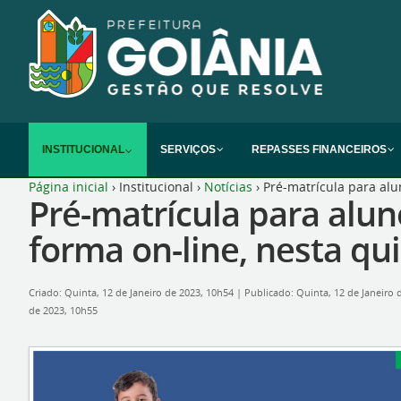
INSTITUCIONAL
SERVIÇOS
REPASSES FINANCEIROS
Página inicial
›
Institucional
›
Notícias
›
Pré-matrícula para alun
Pré-matrícula para alun
forma on-line, nesta qui
Criado: Quinta, 12 de Janeiro de 2023, 10h54
|
Publicado: Quinta, 12 de Janeiro
de 2023, 10h55