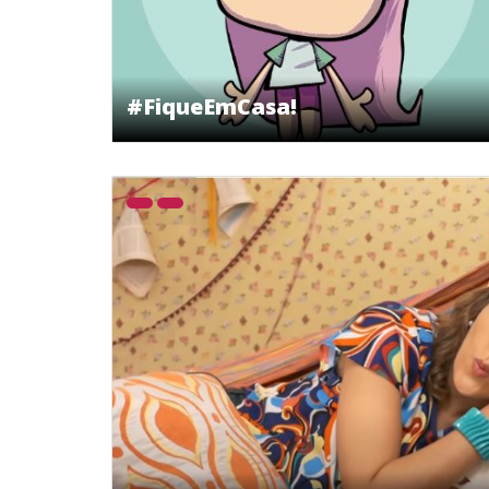
#FiqueEmCasa!