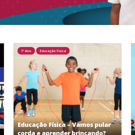
1º Ano
Educação Física
Educação Física – Vamos pular
corda e aprender brincando?