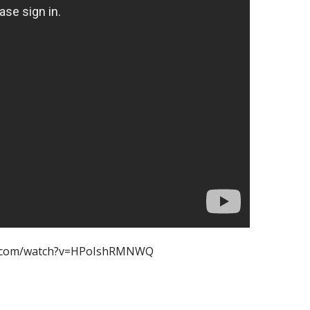
e.com/watch?v=HPoIshRMNWQ