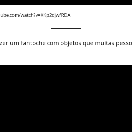
tube.com/watch?v=XKp2djwfRDA
zer um fantoche com objetos que muitas pessoa