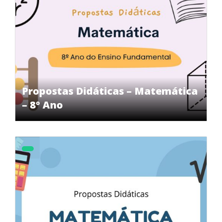
Propostas Didáticas – Matemática
– 8º Ano