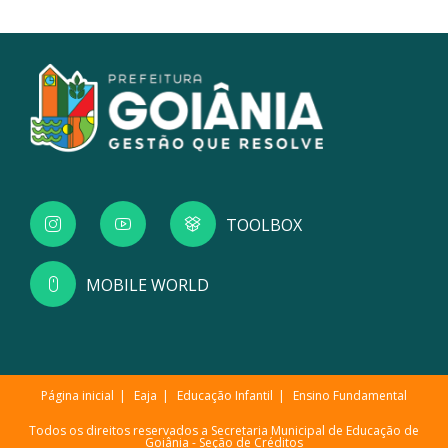
TOOLBOX
MOBILE WORLD
Página inicial
Eaja
Educação Infantil
Ensino Fundamental
Todos os direitos reservados a Secretaria Municipal de Educação de
Goiânia -
Seção de Créditos