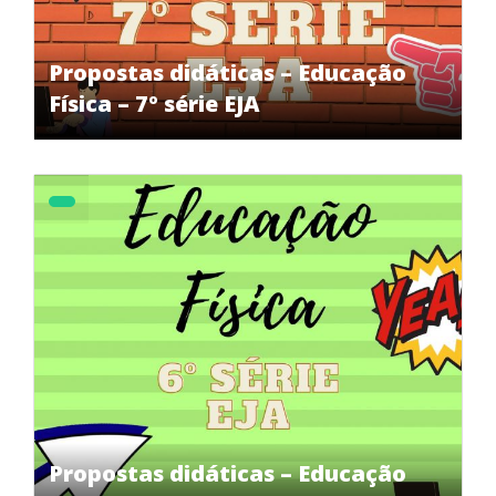
Propostas didáticas – Educação
Física – 7º série EJA
Propostas didáticas – Educação