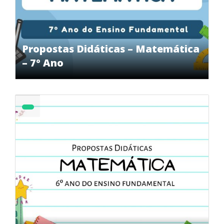
Propostas Didáticas – Matemática
– 7º Ano