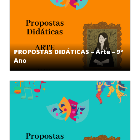
PROPOSTAS DIDÁTICAS – Arte – 9º
Ano