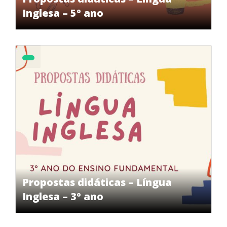
Inglesa – 5º ano
Propostas didáticas – Língua
Inglesa – 3º ano