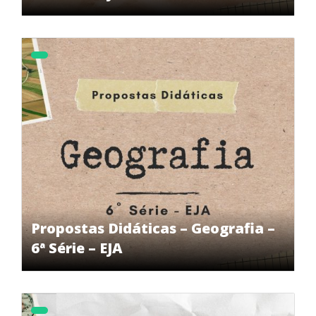
Propostas Didáticas – Geografia –
6ª Série – EJA