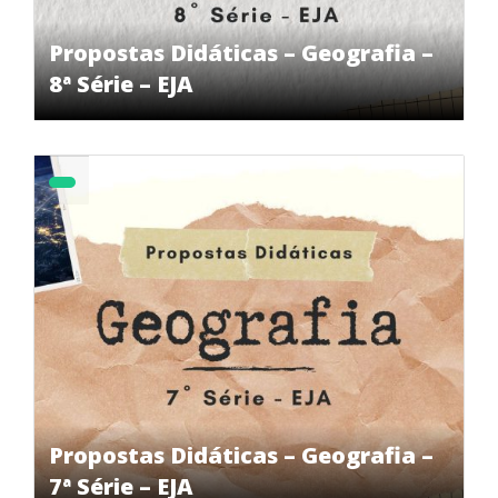
Propostas Didáticas – Geografia –
8ª Série – EJA
Propostas Didáticas – Geografia –
7ª Série – EJA