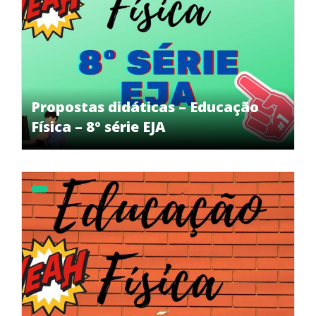
Propostas didáticas – Educação
Física – 8º série EJA