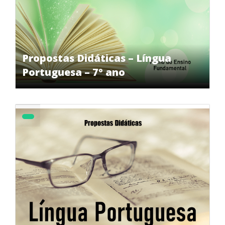
Propostas Didáticas – Língua
Portuguesa – 7º ano