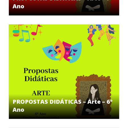
Ano
PROPOSTAS DIDÁTICAS – Arte – 6º
Ano