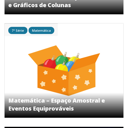
e Gráficos de Colunas
7ª Série
Matemática
Matemática – Espaço Amostral e
Eventos Equiprováveis