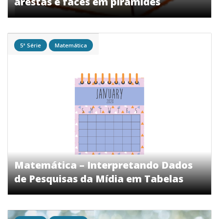
arestas e faces em pirâmides
5ª Série
Matemática
Matemática – Interpretando Dados
de Pesquisas da Mídia em Tabelas