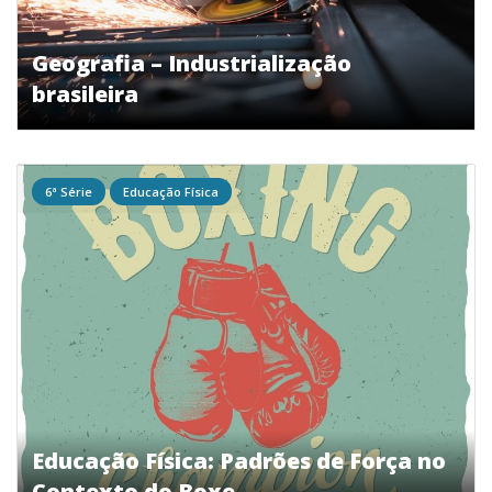
Geografia – Industrialização
brasileira
6ª Série
Educação Física
Educação Física: Padrões de Força no
Contexto do Boxe