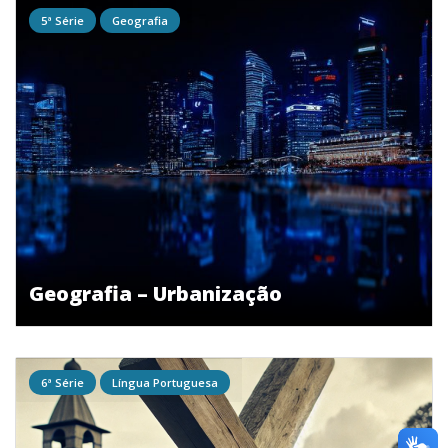
5ª Série
Geografia
Geografia – Urbanização
6ª Série
Língua Portuguesa