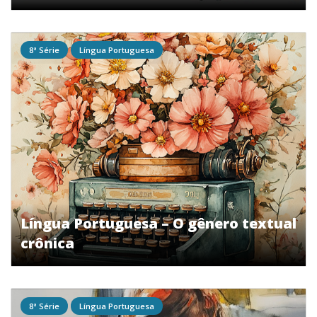
8ª Série
Língua Portuguesa
Língua Portuguesa – O gênero textual
crônica
8ª Série
Língua Portuguesa