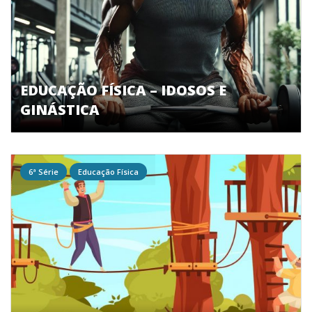
EDUCAÇÃO FÍSICA – IDOSOS E
GINÁSTICA
6ª Série
Educação Física