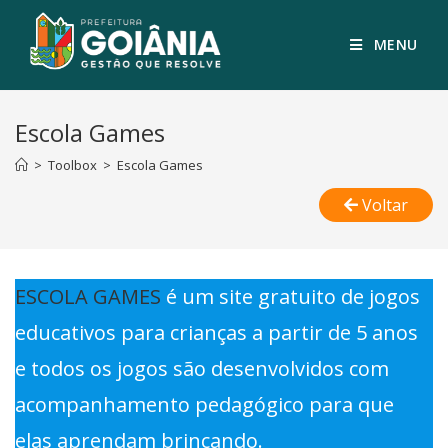
MENU
Escola Games
>
Toolbox
>
Escola Games
Voltar
ESCOLA GAMES
é um site gratuito de jogos
educativos para crianças a partir de 5 anos
e todos os jogos são desenvolvidos com
acompanhamento pedagógico para que
elas aprendam brincando.