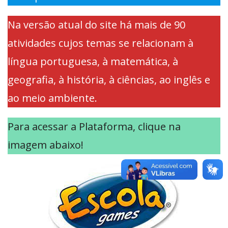
Na versão atual do site há mais de 90
atividades cujos temas se relacionam à
língua portuguesa, à matemática, à
geografia, à história, à ciências, ao inglês e
ao meio ambiente.
Para acessar a Plataforma, clique na
imagem abaixo!