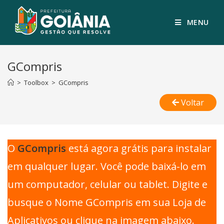
MENU
GCompris
>
Toolbox
>
GCompris
Voltar
O
GCompris
está agora grátis para instalar
em qualquer lugar. Você pode baixá-lo em
um computador, celular ou tablet. Digite e
busque o Nome GCompris em sua Loja de
Aplicativos ou clique na imagem abaixo.