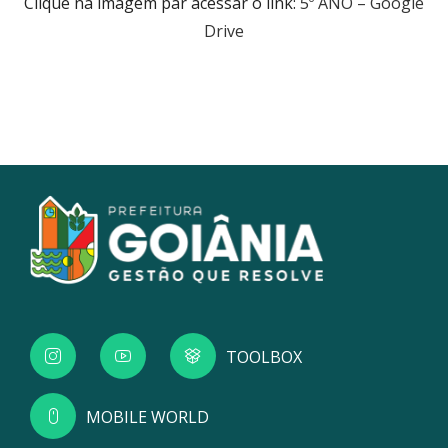
Clique na imagem par acessar o link:
5º ANO – Google
Drive
TOOLBOX
MOBILE WORLD