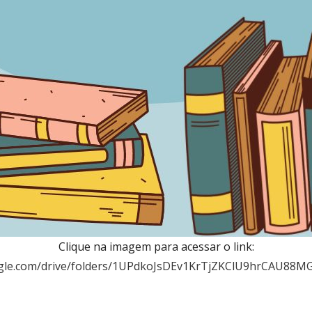
Clique na imagem para acessar o link:
oogle.com/drive/folders/1UPdkoJsDEv1KrTjZKClU9hrCAU88