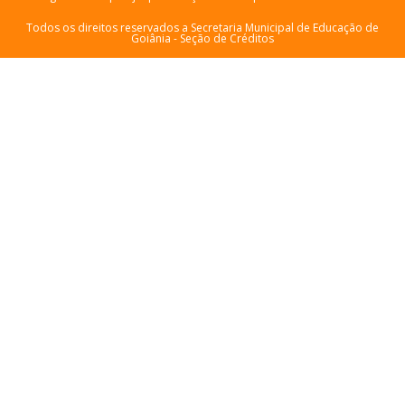
Todos os direitos reservados a Secretaria Municipal de Educação de
Goiânia -
Seção de Créditos