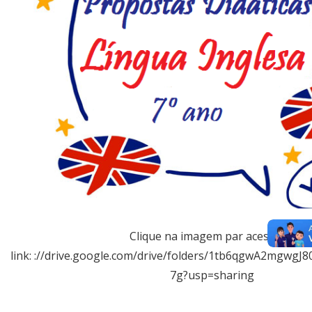
Clique na imagem par acessar o
link: ://drive.google.com/drive/folders/1tb6qgwA2mgwg
7g?usp=sharing