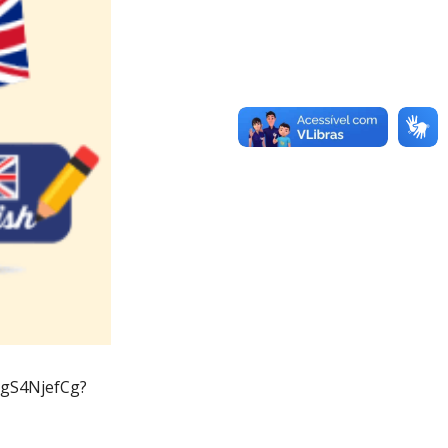
NLgS4NjefCg?