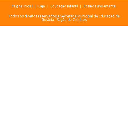
Página inicial
Eaja
Educação Infantil
Ensino Fundamental
Todos os direitos reservados a Secretaria Municipal de Educação de
Goiânia -
Seção de Créditos