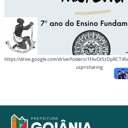
https://drive.google.com/drive/folders/1fAvDtSzDpRCTi
usp=sharing