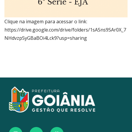
Clique na imagem para acessar o link:
https://drive.google.com/drive/folders/1sASns9SAr0X_7
NHdvzpSyGBaBOi4Lck9?usp=sharing