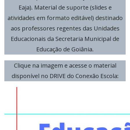
Eaja). Material de suporte (slides e
atividades em formato editável) destinado
aos professores regentes das Unidades
Educacionais da Secretaria Municipal de
Educação de Goiânia.
Clique na imagem e acesse o material
disponível no DRIVE do Conexão Escola: