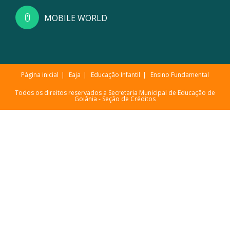
MOBILE WORLD
Página inicial
Eaja
Educação Infantil
Ensino Fundamental
Todos os direitos reservados a Secretaria Municipal de Educação de
Goiânia -
Seção de Créditos