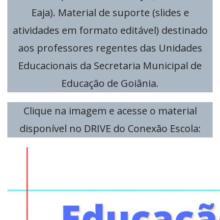
Eaja). Material de suporte (slides e
atividades em formato editável) destinado
aos professores regentes das Unidades
Educacionais da Secretaria Municipal de
Educação de Goiânia.
Clique na imagem e acesse o material
disponível no DRIVE do Conexão Escola: