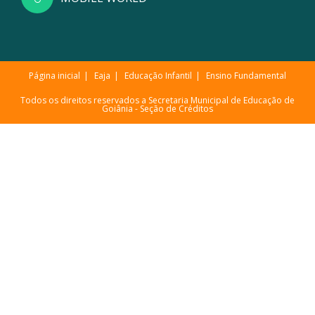
Página inicial
Eaja
Educação Infantil
Ensino Fundamental
Todos os direitos reservados a Secretaria Municipal de Educação de
Goiânia -
Seção de Créditos