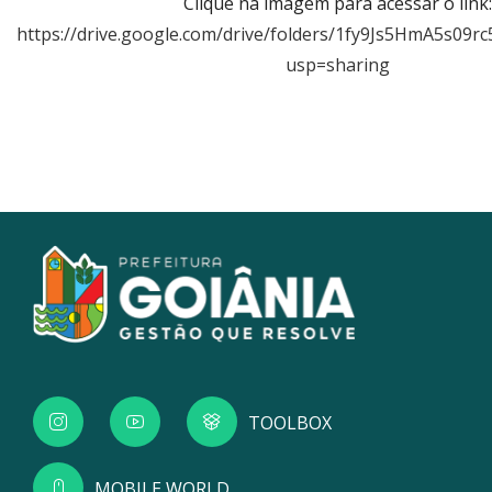
Clique na imagem para acessar o link:
https://drive.google.com/drive/folders/1fy9Js5HmA5s09r
usp=sharing
TOOLBOX
MOBILE WORLD