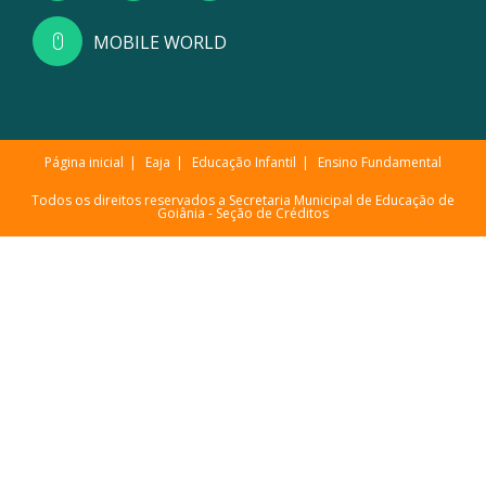
MOBILE WORLD
Página inicial
Eaja
Educação Infantil
Ensino Fundamental
Todos os direitos reservados a Secretaria Municipal de Educação de
Goiânia -
Seção de Créditos