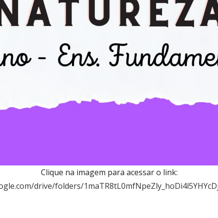
Clique na imagem para acessar o link:
google.com/drive/folders/1maTR8tL0mfNpeZly_hoDi4l5YHYcD