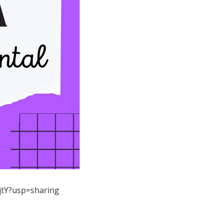
jtY?usp=sharing