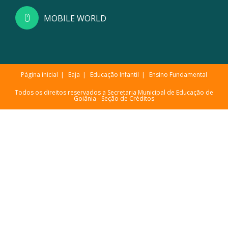
MOBILE WORLD
Página inicial
Eaja
Educação Infantil
Ensino Fundamental
Todos os direitos reservados a Secretaria Municipal de Educação de
Goiânia -
Seção de Créditos