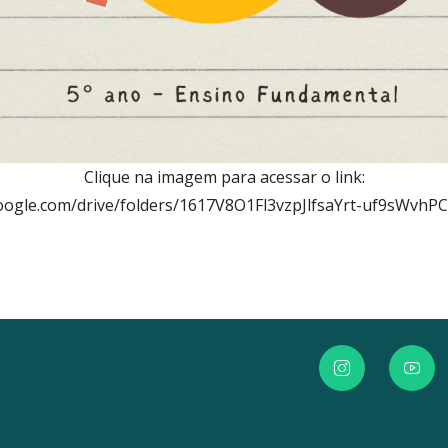
Clique na imagem para acessar o link:
.google.com/drive/folders/1617V8O1Fl3vzpJlfsaYrt-uf9sWvhP