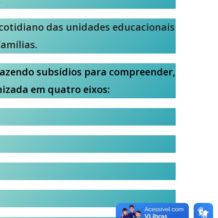
 cotidiano das unidades educacionais
amílias.
 trazendo subsídios para compreender,
anizada em quatro eixos: