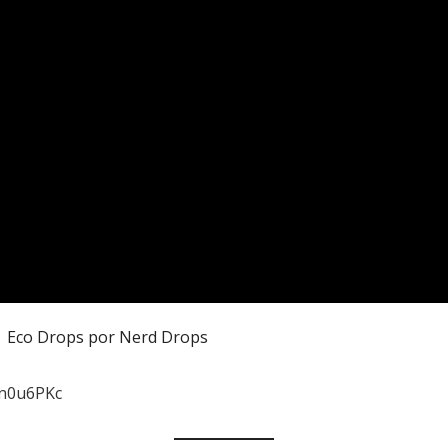
 Eco Drops por Nerd Drops
Xn0u6PKc