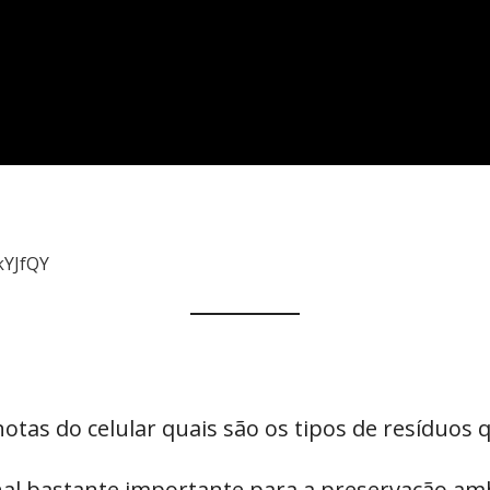
kYJfQY
tas do celular quais são os tipos de resíduos q
al bastante importante para a preservação amb