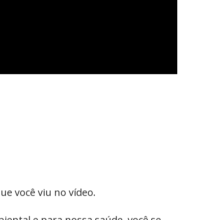
ue você viu no vídeo.
iental e para nossa saúde, você se