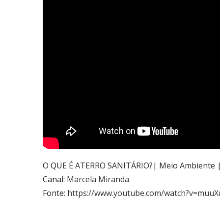
O QUE É ATERRO SANITÁRIO?| Meio Ambiente |
Canal:
Marcela Miranda
Fonte:
https://www.youtube.com/watch?v=muu