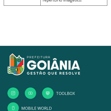
repertório imagético.
TOOLBOX
MOBILE WORLD