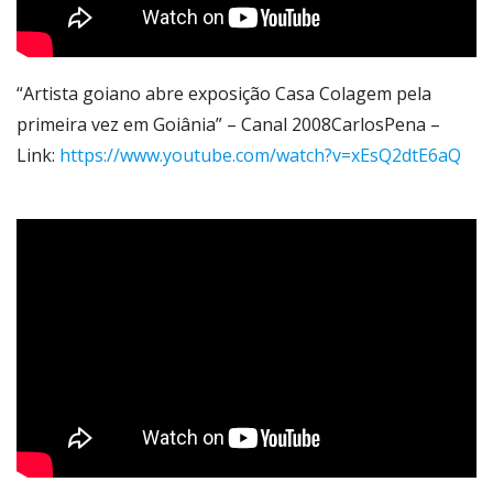
“Artista goiano abre exposição Casa Colagem pela
primeira vez em Goiânia” – Canal 2008CarlosPena –
Link:
https://www.youtube.com/watch?v=xEsQ2dtE6aQ