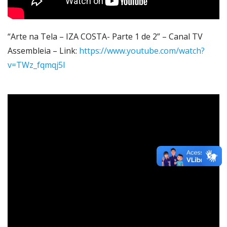
“Arte na Tela – IZA COSTA- Parte 1 de 2” – Canal TV
Assembleia – Link:
https://www.youtube.com/watch?
v=TWz_fqmqj5I