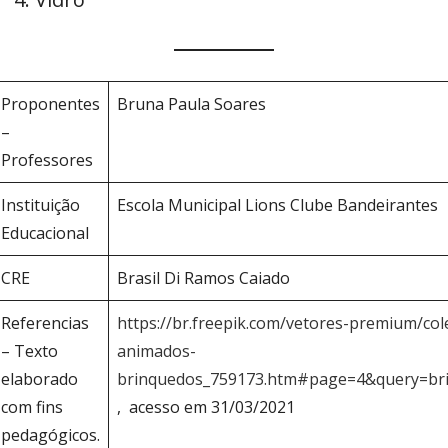
Proponentes
Bruna Paula Soares
–
Professores
Instituição
Escola Municipal Lions Clube Bandeirantes
Educacional
CRE
Brasil Di Ramos Caiado
Referencias
https://br.freepik.com/vetores-premium/co
– Texto
animados-
elaborado
brinquedos_759173.htm#page=4&query=br
com fins
, acesso em 31/03/2021
pedagógicos.