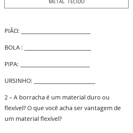
METAL TECIDO
PIÃO: __________________________
BOLA : _________________________
PIPA: __________________________
URSINHO: _______________________
2 – A borracha é um material duro ou
flexível? O que você acha ser vantagem de
um material flexível?