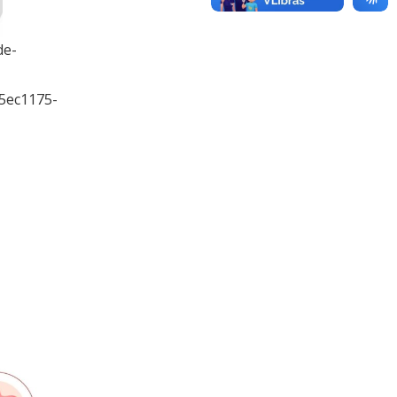
de-
5ec1175-