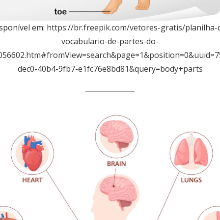
sponível em:
https://br.freepik.com/vetores-gratis/planilha-
vocabulario-de-partes-do-
056602.htm#fromView=search&page=1&position=0&uuid=7
dec0-40b4-9fb7-e1fc76e8bd81&query=body+parts