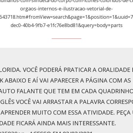
umanos-com-silhueta-do-corpo-com-icones-coloridos-de-ci
orgaos-internos-e-ilustracao-vetorial-de-
1643718.htm#fromView=search&page=1&position=1&uuid=7
dec0-40b4-9fb7-e1fc76e8bd81&query=body+parts
LORIDA. VOCÊ PODERÁ PRATICAR A ORALIDADE 
NK ABAIXO E AÍ VAI APARECER A PÁGINA COM 
O AUTO FALANTE QUE TEM EM CADA QUADRINH
GLÊS VOCÊ VAI ARRASTAR A PALAVRA CORRES
 E APRENDER MUITO COM ESSA ATIVIDADE. PEÇ
IDADE FICARÁ AINDA MAIS INTERESSANTE.