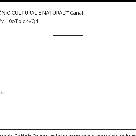
IMÔNIO CULTURAL E NATURAL?” Canal:
h?v=10oTbIenVQ4
e-