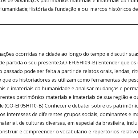
icos de Goiânia;Os patrimônios materiais e imateriais da hu
Humanidade;História da fundação e ou marcos históricos de 
mações ocorridas na cidade ao longo do tempo e discutir sua
e partida o seu presente;GO-EF05HI09-B) Entender que os 
o passado pode ser feita a partir de relatos orais, lendas, rit
 que os historiadores as utilizam como ferramentas de pes
iais e imateriais da humanidade e analisar mudanças e per
erentes patrimônios materiais e imateriais de sua região e 
;(GO-EF05HI10-B) Conhecer e debater sobre os patrimônios 
os interesses de diferentes grupos sociais, dominantes e m
material, de culturas diversas, em especial da brasileira, inc
onstruir e compreender o vocabulário e repertórios relativo