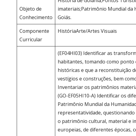
História de Goiânia;Pontos Turíst
Objeto de
imateriais;Patrimônio Mundial da 
Conhecimento
Goiás.
Componente
HistóriaArte/Artes Visuais
Curricular
(EF04HI03) Identificar as transfor
habitantes, tomando como ponto d
históricas e que a reconstituição d
vestígios e construções, bem como
Inventariar os patrimônios mater
(GO-EF05HI10-A) Identificar os dif
Patrimônio Mundial da Humanidade
representatividade, questionando 
o patrimônio cultural, material e i
europeias, de diferentes épocas, c