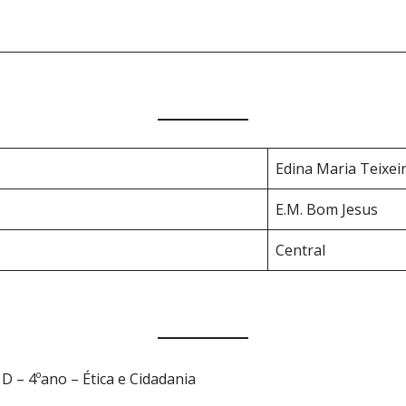
Edina Maria Teixei
E.M. Bom Jesus
Central
D – 4ºano – Ética e Cidadania