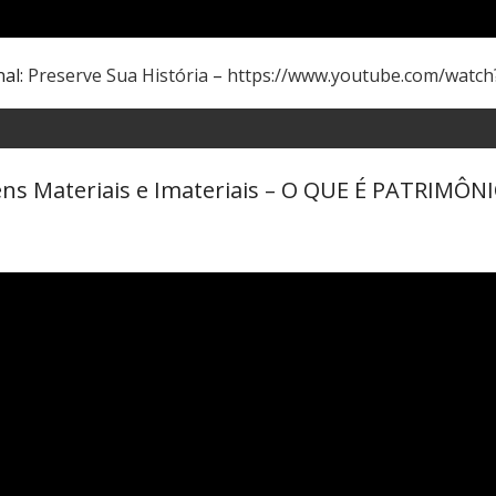
nal:
Preserve Sua História
–
https://www.youtube.com/watc
Bens Materiais e Imateriais – O QUE É PATRIM