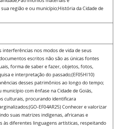
manidade;Patrimônios materiais e
sua região e ou município;História da Cidade de
s interferências nos modos de vida de seus
documentos escritos não são as únicas fontes
uais, forma de saber e fazer, objetos, fotos,
quisa e interpretação do passado;(EF05HI10)
manências desses patrimônios ao longo do tempo;
ou município com ênfase na Cidade de Goiás,
culturais, procurando identificara
arginalizados;(GO-EF04AR25) Conhecer e valorizar
luindo suas matrizes indígenas, africanas e
s às diferentes linguagens artísticas, respeitando