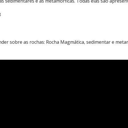
as sedimentares e as metamórficas. Todas elas são apresent
8
ender sobre as rochas: Rocha Magmática, sedimentar e metam