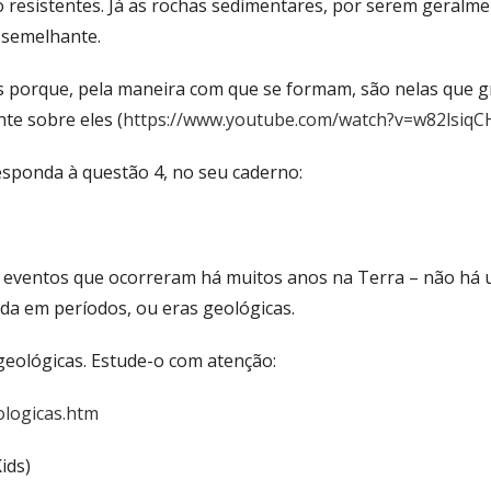
resistentes. Já as rochas sedimentares, por serem geralme
 semelhante.
s porque, pela maneira com que se formam, são nelas que g
te sobre eles (
https://www.youtube.com/watch?v=w82lsiq
esponda à questão 4, no seu caderno:
 e eventos que ocorreram há muitos anos na Terra – não há
dida em períodos, ou eras geológicas.
 geológicas. Estude-o com atenção:
ologicas.htm
ids)