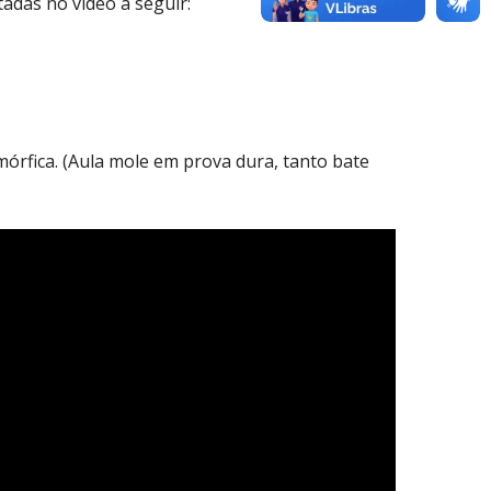
adas no vídeo a seguir:
órfica. (Aula mole em prova dura, tanto bate