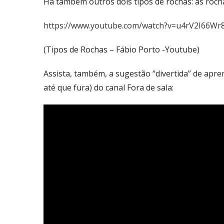
Há também outros dois tipos de rochas: as roch
https://www.youtube.com/watch?v=u4rV2I66Wr
(Tipos de Rochas – Fábio Porto -Youtube)
Assista, também, a sugestão “divertida” de apr
até que fura) do canal Fora de sala: