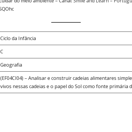
cuidar do meio ambiente – Canal:
Smile and Learn – Portug
hSQOhc
Ciclo da Infância
C
Geografia
(EF04CI04) – Analisar e construir cadeias alimentares simp
vivos nessas cadeias e o papel do Sol como fonte primária 