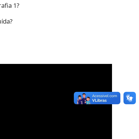
afia 1?
uída?