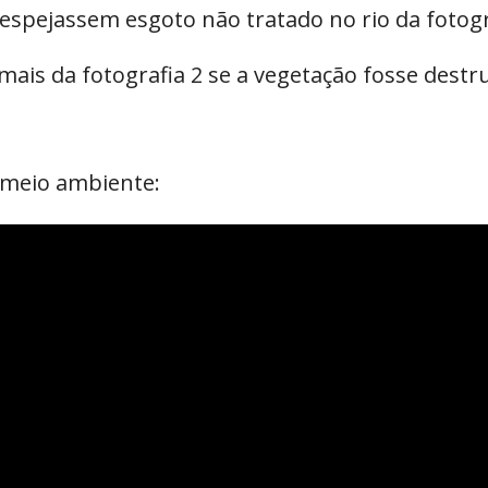
despejassem esgoto não tratado no rio da fotogr
ais da fotografia 2 se a vegetação fosse destr
 meio ambiente: