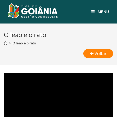
MENU
O leão e o rato
>
O leão e o rato
Voltar