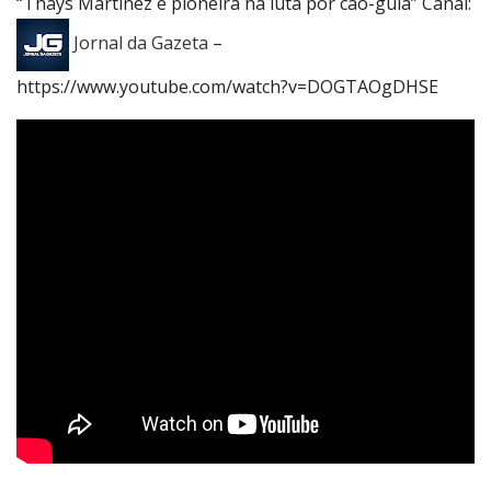
“Thays Martinez é pioneira na luta por cão-guia” Canal:
Jornal da Gazeta
–
https://www.youtube.com/watch?v=DOGTAOgDHSE