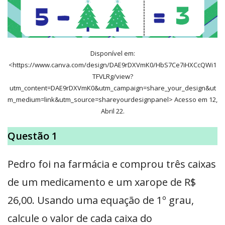
Disponível em:
<https://www.canva.com/design/DAE9rDXVmK0/HbS7Ce7iHXCcQWi1
TFVLRg/view?
utm_content=DAE9rDXVmK0&utm_campaign=share_your_design&ut
m_medium=link&utm_source=shareyourdesignpanel> Acesso em 12,
Abril 22.
Questão 1
Pedro foi na farmácia e comprou três caixas
de um medicamento e um xarope de R$
26,00. Usando uma equação de 1º grau,
calcule o valor de cada caixa do